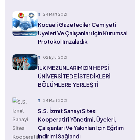
24 Mart 2021
Kocaeli Gazeteciler Cemiyeti
Üyeleri Ve Çalışanları Için Kurumsal
Protokol Imzaladık
02 Eylül 2021
İLK MEZUNLARIMIZIN HEPSİ
ÜNİVERSİTEDE İSTEDİKLERİ
BÖLÜMLERE YERLEŞTİ
24 Mart 2021
S.S. İzmit Sanayi Sitesi
Kooperatifi Yönetimi, Üyeleri,
Çalışanları Ve Yakınları Için Eğitim
Indirimi Sağlandı