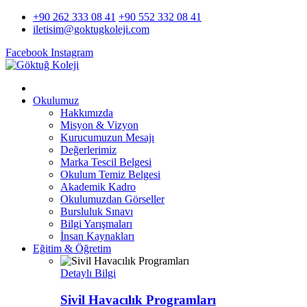
+90 262 333 08 41
+90 552 332 08 41
iletisim@goktugkoleji.com
Facebook
Instagram
Okulumuz
Hakkımızda
Misyon & Vizyon
Kurucumuzun Mesajı
Değerlerimiz
Marka Tescil Belgesi
Okulum Temiz Belgesi
Akademik Kadro
Okulumuzdan Görseller
Bursluluk Sınavı
Bilgi Yarışmaları
İnsan Kaynakları
Eğitim & Öğretim
Detaylı Bilgi
Sivil Havacılık Programları