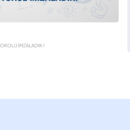
TOKOLÜ İMZALADIK !