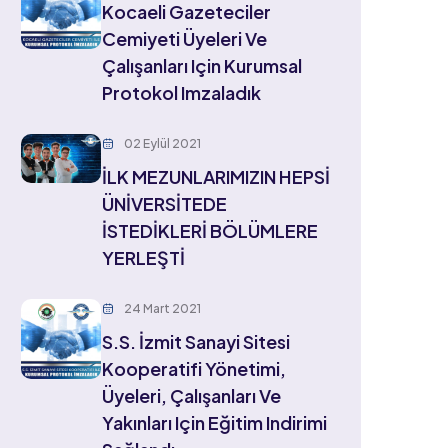
Kocaeli Gazeteciler
Cemiyeti Üyeleri Ve
Çalışanları Için Kurumsal
Protokol Imzaladık
02 Eylül 2021
İLK MEZUNLARIMIZIN HEPSİ
ÜNİVERSİTEDE
İSTEDİKLERİ BÖLÜMLERE
YERLEŞTİ
24 Mart 2021
S.S. İzmit Sanayi Sitesi
Kooperatifi Yönetimi,
Üyeleri, Çalışanları Ve
Yakınları Için Eğitim Indirimi