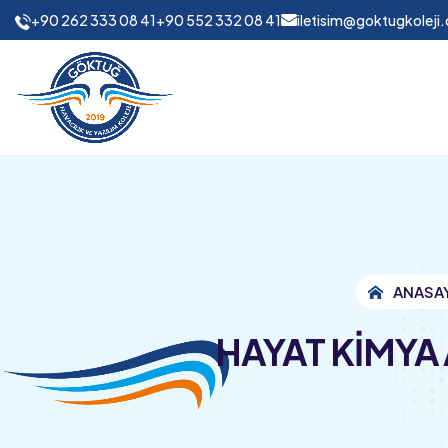
+90 262 333 08 41
+90 552 332 08 41
iletisim@goktugkoleji
ANASA
HAYAT KİMYA