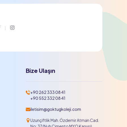
Facebook
Instagram
Bize Ulaşın
+90 262 333 08 41
+90 552 332 08 41
iletisim@goktugkoleji.com
Uzunçiftlik Mah. Özdemir Atman Cad.
No: 37 (Nuh Çimento MYO Karşısı)