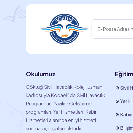
Okulumuz
Eğiti
Göktuğ Sivil Havacılık Koleji, uzman
Sivil 
kadrosuyla Kocaeli' de Sivil Havacılık
Yer H
Programları, Yazılım Geliştirme
programları, Yer Hizmetleri, Kabin
Kabin
Hizmetleri alanında en iyi hizmeti
Bilişi
sunmak için çalışmaktadır.